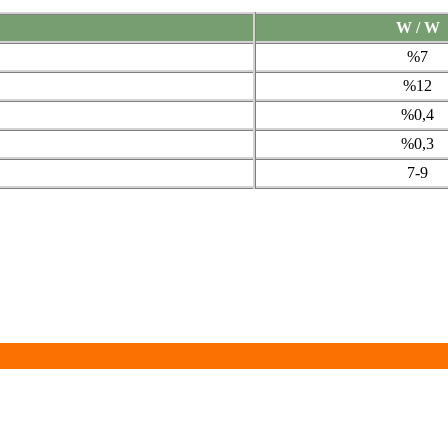
W / W
%7
%12
%0,4
%0,3
7-9