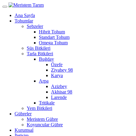
Ana Sayfa
Tohumlar
Sebzeler
Hibrit Tohum
Standart Tohum
Omega Tohum
Süs Bitkileri
Tarla Bitkileri
Buğday
Özefe
Ziyabey 98
Karya
Arpa
Azizbey
Akhisar 98
Larende
Tritikale
Yem Bitkileri
Gübreler
Meristem Gübre
Koyuncular Gübre
Kurumsal
İletişim