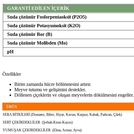
GARANTİ EDİLEN İÇERİK
Suda çözünür Fosforpentaoksit (P2O5)
Suda çözünür Potasyumoksit (K2O)
Suda çözünür Bor (B)
Suda çözünür Molibden (Mo)
pH
Özellikler
Birim zamanda hücre bölünmesini artırır.
Meyve tutumu ve gelişimini destekler.
Döllenen çiçeklerin ve oluşan meyvelerin dökülmesini engeller.
ÜRÜN
SERA BİTKİLERİ (Domates, Biber, Hıyar, Kavun, Karpuz, Kabak, Patlıcan, Çilek)
SERT ÇEKİRDEKLİLER (Şeftali-Kiraz-Kayısı)
YUMUŞAK ÇEKİRDEKLİLER (Elma, Armut, Ayva)