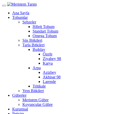
Ana Sayfa
Tohumlar
Sebzeler
Hibrit Tohum
Standart Tohum
Omega Tohum
Süs Bitkileri
Tarla Bitkileri
Buğday
Özefe
Ziyabey 98
Karya
Arpa
Azizbey
Akhisar 98
Larende
Tritikale
Yem Bitkileri
Gübreler
Meristem Gübre
Koyuncular Gübre
Kurumsal
İletişim