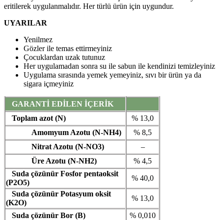
eritilerek uygulanmalıdır. Her türlü ürün için uygundur.
UYARILAR
Yenilmez
Gözler ile temas ettirmeyiniz
Çocuklardan uzak tutunuz
Her uygulamadan sonra su ile sabun ile kendinizi temizleyiniz
Uygulama sırasında yemek yemeyiniz, sıvı bir ürün ya da
sigara içmeyiniz
GARANTİ EDİLEN İÇERİK
Toplam azot (N)
% 13,0
Amomyum Azotu (N-NH4)
% 8,5
Nitrat Azotu (N-NO3)
–
Üre Azotu (N-NH2)
% 4,5
Suda çözünür Fosfor pentaoksit
% 40,0
(P2O5)
Suda çözünür Potasyum oksit
% 13,0
(K2O)
Suda çözünür Bor (B)
% 0,010