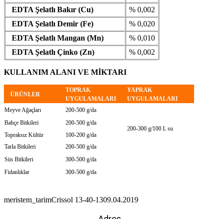
EDTA Şelatlı Bakır (Cu)
% 0,002
EDTA Şelatlı Demir (Fe)
% 0,020
EDTA Şelatlı Mangan (Mn)
% 0,010
EDTA Şelatlı Çinko (Zn)
% 0,002
KULLANIM ALANI VE MİKTARI
TOPRAK
YAPRAK
ÜRÜNLER
UYGULAMALARI
UYGULAMALARI
Meyve Ağaçları
200-500 g/da
Bahçe Bitkileri
200-500 g/da
200-300 g/100 L su
Topraksız Kültür
100-200 g/da
Tarla Bitkileri
200-500 g/da
Süs Bitkileri
300-500 g/da
Fidanlıklar
300-500 g/da
meristem_tarim
Crissol 13-40-13
09.04.2019