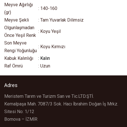
Meyve Ağırlığı
: 140-160
(gr)
Meyve Şekli
: Tam Yuvarlak Dilimsiz
Olgunlaşmadan
: Koyu Yeşil
Önce Yeşil Renk
Son Meyve
: Koyu Kırmızı
Rengi Yoğunluğu
Kabuk Kalınlığı
: Kalın
Raf Ömrü
: Uzun
Adres
Meristem Tarım ve Turizm San ve Tic.LTD.ŞTİ.
Kemalpaşa Mah. 7087/3 Sok. Hacı İbrahim Doğan İş Mrkz.
Sitesi No: 1/12
Bornova – İZMİR