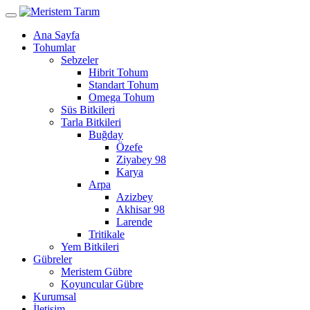
Ana Sayfa
Tohumlar
Sebzeler
Hibrit Tohum
Standart Tohum
Omega Tohum
Süs Bitkileri
Tarla Bitkileri
Buğday
Özefe
Ziyabey 98
Karya
Arpa
Azizbey
Akhisar 98
Larende
Tritikale
Yem Bitkileri
Gübreler
Meristem Gübre
Koyuncular Gübre
Kurumsal
İletişim