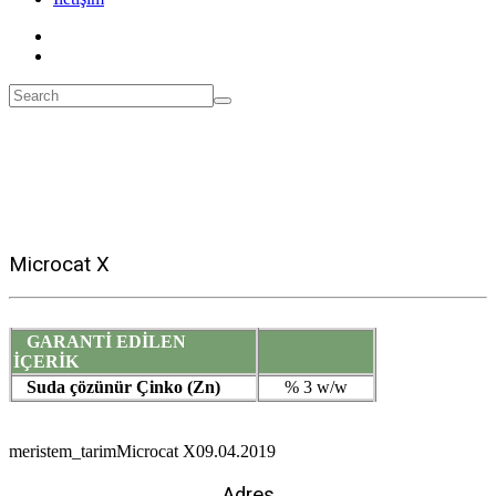
Microcat X
GARANTİ EDİLEN
İÇERİK
Suda çözünür Çinko (Zn)
% 3 w/w
meristem_tarim
Microcat X
09.04.2019
Adres