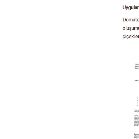
Uygulam
Domates
oluşumu
çiçekle