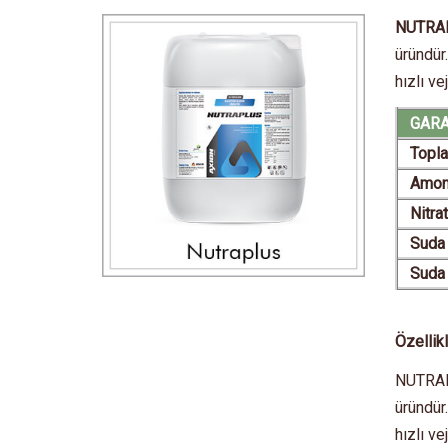
NUTRA
üründür
hızlı v
GARAN
Topla
Amony
Nitrat
Suda ç
Suda 
Özellik
NUTRAPL
üründür
hızlı v