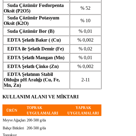
Suda Çözünür Fosforpenta
% 52
Oksit (P2O5)
Suda Çözünür Potasyum
% 10
Oksit (K2O)
Suda Çözünür Bor (B)
% 0,01
EDTA Şelatlı Bakır ( (Cu)
% 0,002
EDTA ile Şelatlı Demir (Fe)
% 0,02
EDTA Şelatlı Mangan (Mn)
% 0,01
EDTA Şelatlı Çinko (Zn)
% 0,002
EDTA Şelatının Stabil
Olduğu pH Aralığı (Cu, Fe,
2-11
Mn, Zn)
KULLANIM ALANI VE MİKTARI
TOPRAK
YAPRAK
ÜRÜN
UYGULAMALARI
UYGULAMALARI
Meyve Ağaçları
200-500 g/da
Bahçe Bitkileri
200-500 g/da
Topraksız