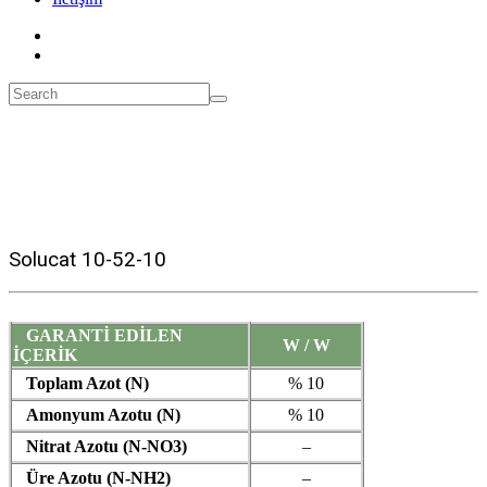
Solucat 10-52-10
GARANTİ EDİLEN
W / W
İÇERİK
Toplam Azot (N)
% 10
Amonyum Azotu (N)
% 10
Nitrat Azotu (N-NO3)
–
Üre Azotu (N-NH2)
–