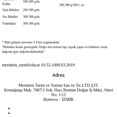
100-200 g/da
Kültür
200-300 g/100 L su
Tarla Bitkileri
200-500 g/da
Süs Bitkileri
300-500 g/da
Fidanlıklar
300-500 g/da
* Bitki gelişim süresince 3-4 kez uygulanabilir.
“Belirtilen dozlar göstergedir. Doğru doz ürünün tipi, toprak yapısı ve beklenen
verim
değerine göre değerlendirilmelidir.”
meristem_tarim
Solucat 10-52-10
09.03.2019
Adres
Meristem Tarım ve Turizm San ve Tic.LTD.ŞTİ.
Kemalpaşa Mah. 7087/3 Sok. Hacı İbrahim Doğan İş Mrkz. Sitesi
No: 1/12
Bornova – İZMİR