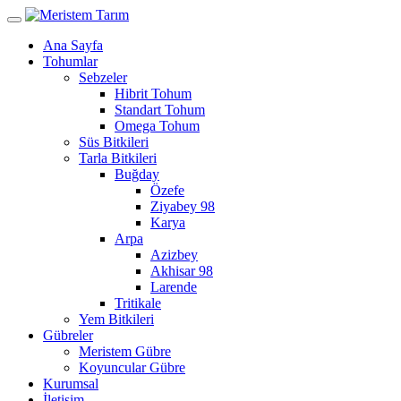
Ana Sayfa
Tohumlar
Sebzeler
Hibrit Tohum
Standart Tohum
Omega Tohum
Süs Bitkileri
Tarla Bitkileri
Buğday
Özefe
Ziyabey 98
Karya
Arpa
Azizbey
Akhisar 98
Larende
Tritikale
Yem Bitkileri
Gübreler
Meristem Gübre
Koyuncular Gübre
Kurumsal
İletişim