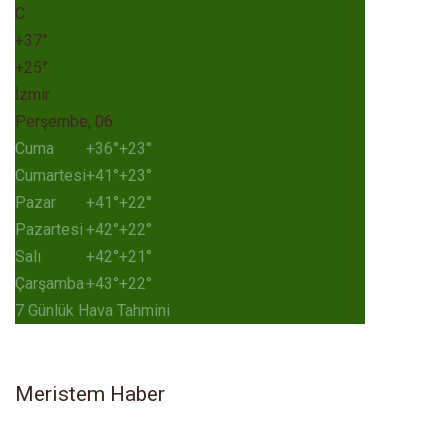
C
+
37°
+
25°
İzmir
Perşembe, 06
Cuma
+
36°
+
23°
Cumartesi
+
41°
+
23°
Pazar
+
41°
+
22°
Pazartesi
+
42°
+
22°
Salı
+
42°
+
21°
Çarşamba
+
43°
+
22°
7 Günlük Hava Tahmini
Meristem Haber