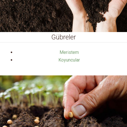
Gübreler
Meristem
Koyuncular