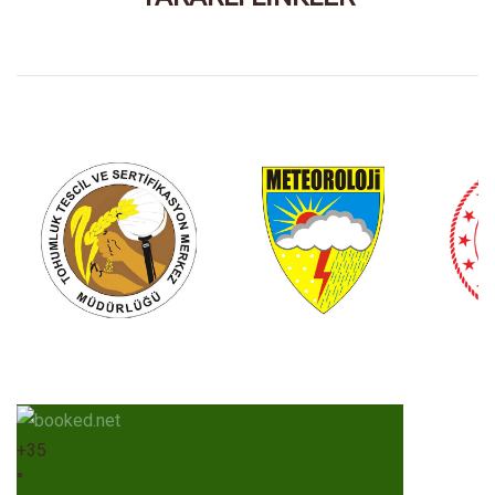
+
35
°