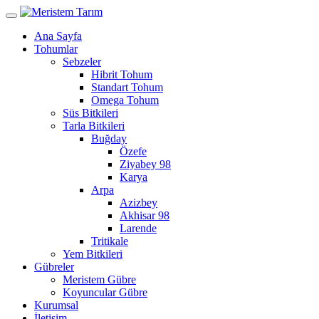
Ana Sayfa
Tohumlar
Sebzeler
Hibrit Tohum
Standart Tohum
Omega Tohum
Süs Bitkileri
Tarla Bitkileri
Buğday
Özefe
Ziyabey 98
Karya
Arpa
Azizbey
Akhisar 98
Larende
Tritikale
Yem Bitkileri
Gübreler
Meristem Gübre
Koyuncular Gübre
Kurumsal
İletişim