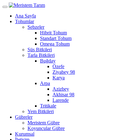
Ana Sayfa
Tohumlar
Sebzeler
Hibrit Tohum
Standart Tohum
Omega Tohum
Süs Bitkileri
Tarla Bitkileri
Buğday
Özefe
Ziyabey 98
Karya
Arpa
Azizbey
Akhisar 98
Larende
Tritikale
Yem Bitkileri
Gübreler
Meristem Gübre
Koyuncular Gübre
Kurumsal
İletişim