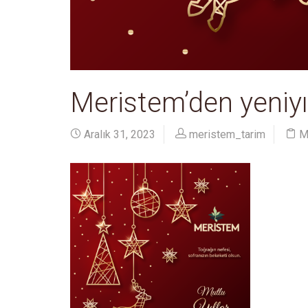
Meristem’den yeniyı
Aralık 31, 2023
meristem_tarim
M