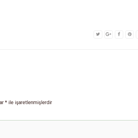
lar
*
ile işaretlenmişlerdir