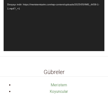
oynatıcı
Dosyayı indir: https://meristemtarim.com/wp-content/uploads/2025/05/IMG_4458-1-
1.mp4?_=1
Gübreler
Meristem
Koyuncular