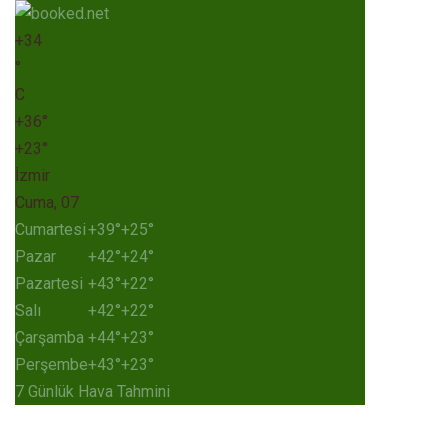
+
34
°
C
+
36°
+
23°
İzmir
Cuma, 07
Cumartesi
+
39°
+
25°
Pazar
+
42°
+
24°
Pazartesi
+
43°
+
22°
Salı
+
42°
+
22°
Çarşamba
+
44°
+
23°
Perşembe
+
43°
+
23°
7 Günlük Hava Tahmini