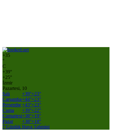
+
35
°
C
+
39°
+
25°
İzmir
Pazartesi, 10
Salı
+
39°
+
23°
Çarşamba
+
44°
+
23°
Perşembe
+
43°
+
23°
Cuma
+
39°
+
22°
Cumartesi
+
38°
+
19°
Pazar
+
38°
+
18°
7 Günlük Hava Tahmini