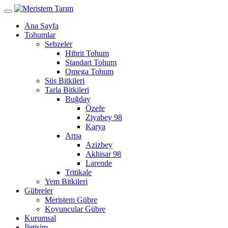
Ana Sayfa
Tohumlar
Sebzeler
Hibrit Tohum
Standart Tohum
Omega Tohum
Süs Bitkileri
Tarla Bitkileri
Buğday
Özefe
Ziyabey 98
Karya
Arpa
Azizbey
Akhisar 98
Larende
Tritikale
Yem Bitkileri
Gübreler
Meristem Gübre
Koyuncular Gübre
Kurumsal
İletişim