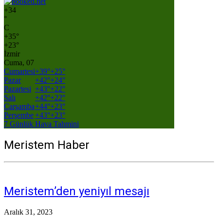
+
34
°
C
+
35°
+
23°
İzmir
Cuma, 07
Cumartesi
+
39°
+
25°
Pazar
+
42°
+
24°
Pazartesi
+
43°
+
22°
Salı
+
42°
+
22°
Çarşamba
+
44°
+
23°
Perşembe
+
43°
+
23°
7 Günlük Hava Tahmini
Meristem Haber
Meristem’den yeniyıl mesajı
Aralık 31, 2023