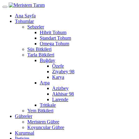
Ana Sayfa
Tohumlar
Sebzeler
Hibrit Tohum
Standart Tohum
Omega Tohum
Süs Bitkileri
Tarla Bitkileri
Buğday
Özefe
Ziyabey 98
Karya
Arpa
Azizbey
Akhisar 98
Larende
Tritikale
Yem Bitkileri
Gübreler
Meristem Gübre
Koyuncular Gübre
Kurumsal
İletişim