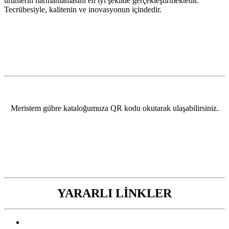
ürünlerin harmanlamasını en iyi şekilde gerçekleştirmektedir.
Tecrübesiyle, kalitenin ve inovasyonun içindedir.
Meristem gübre kataloğumuza QR kodu okutarak ulaşabilirsiniz.
YARARLI LİNKLER