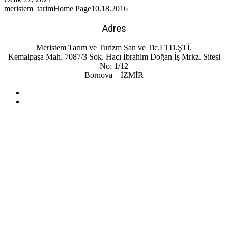
meristem_tarim
Home Page
10.18.2016
Adres
Meristem Tarım ve Turizm San ve Tic.LTD.ŞTİ.
Kemalpaşa Mah. 7087/3 Sok. Hacı İbrahim Doğan İş Mrkz. Sitesi
No: 1/12
Bornova – İZMİR