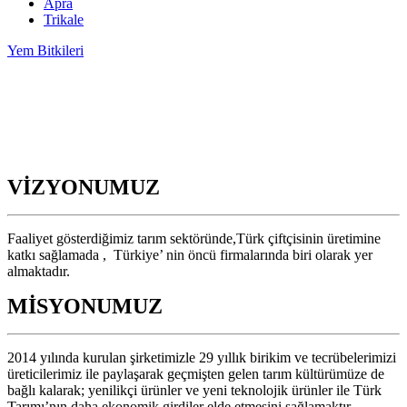
Apra
Trikale
Yem Bitkileri
VİZYONUMUZ
Faaliyet gösterdiğimiz tarım sektöründe,Türk çiftçisinin üretimine
katkı sağlamada , Türkiye’ nin öncü firmalarında biri olarak yer
almaktadır.
MİSYONUMUZ
2014 yılında kurulan şirketimizle 29 yıllık birikim ve tecrübelerimizi
üreticilerimiz ile paylaşarak geçmişten gelen tarım kültürümüze de
bağlı kalarak; yenilikçi ürünler ve yeni teknolojik ürünler ile Türk
Tarımı’nın daha ekonomik girdiler elde etmesini sağlamaktır.