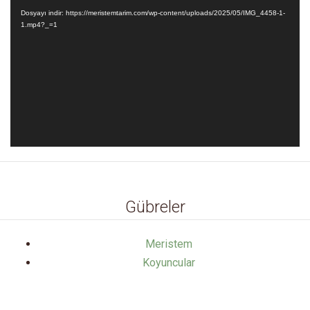
oynatıcı
Dosyayı indir: https://meristemtarim.com/wp-content/uploads/2025/05/IMG_4458-1-
1.mp4?_=1
Gübreler
Meristem
Koyuncular