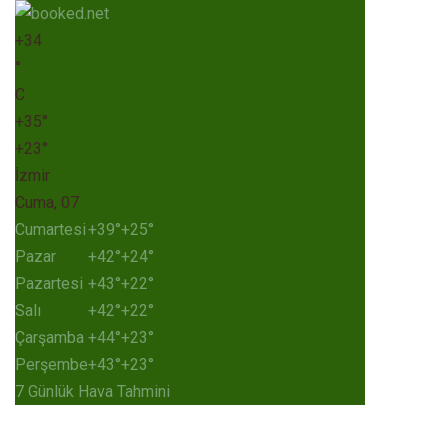
+
34
°
C
+
35°
+
23°
İzmir
Cuma, 07
Cumartesi
+
39°
+
25°
Pazar
+
42°
+
24°
Pazartesi
+
43°
+
22°
Salı
+
42°
+
22°
Çarşamba
+
44°
+
23°
Perşembe
+
43°
+
23°
7 Günlük Hava Tahmini