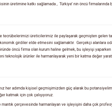
sinin üretimine katkı sağlamada , Türkiye’ nin öncü firmalarında bi
 ve tecrübelerimizi üreticilerimiz ile paylaşarak geçmişten gelen ta
a ekonomik girdiler elde etmesini sağlamaktır. Gerçekçi alanlara o
ktöründe öncü firma olan kurum haline gelmek, bu işleyişi yapark
eni teknolojik ürünler ile harmanlayarak yeni bir katma değer yarat
ğımız her adımda kişisel geçmişimizden güç alarak bu potansiyeli
er katmak için çok çalışıyoruz.
e mantık çerçevesinde harmanlayan ve işleyişini daha çok profesy