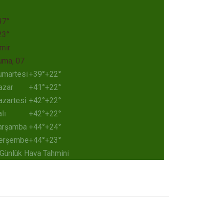
37°
23°
mir
uma, 07
umartesi
+
39°
+
22°
azar
+
41°
+
22°
azartesi
+
42°
+
22°
lı
+
42°
+
22°
arşamba
+
44°
+
24°
erşembe
+
44°
+
23°
 Günlük Hava Tahmini