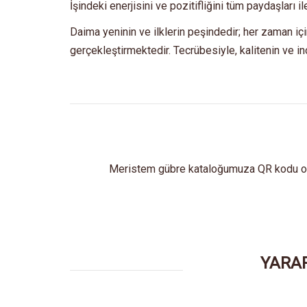
İşindeki enerjisini ve pozitifliğini tüm paydaşları 
Daima yeninin ve ilklerin peşindedir; her zaman için 
gerçekleştirmektedir. Tecrübesiyle, kalitenin ve i
Meristem gübre kataloğumuza QR kodu oku
YARAR