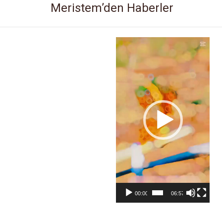
Meristem’den Haberler
Video
oynatıcı
00:00
06:57