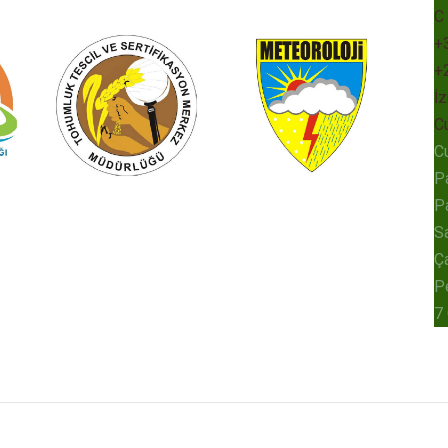
C
+
+
İz
C
C
P
P
Sa
Ç
P
7