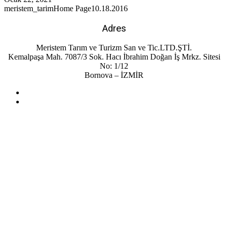
meristem_tarim
Home Page
10.18.2016
Adres
Meristem Tarım ve Turizm San ve Tic.LTD.ŞTİ.
Kemalpaşa Mah. 7087/3 Sok. Hacı İbrahim Doğan İş Mrkz. Sitesi
No: 1/12
Bornova – İZMİR