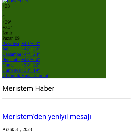
+
33
°
C
+
39°
+
24°
İzmir
Pazar, 09
Pazartesi
+
40°
+
23°
Salı
+
42°
+
23°
Çarşamba
+
44°
+
23°
Perşembe
+
43°
+
24°
Cuma
+
38°
+
22°
Cumartesi
+
38°
+
19°
7 Günlük Hava Tahmini
Meristem Haber
Meristem’den yeniyıl mesajı
Aralık 31, 2023