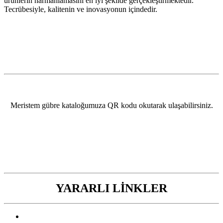
ürünlerin harmanlamasını en iyi şekilde gerçekleştirmektedir.
Tecrübesiyle, kalitenin ve inovasyonun içindedir.
Meristem gübre kataloğumuza QR kodu okutarak ulaşabilirsiniz.
YARARLI LİNKLER