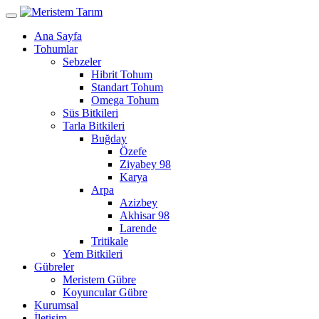
Ana Sayfa
Tohumlar
Sebzeler
Hibrit Tohum
Standart Tohum
Omega Tohum
Süs Bitkileri
Tarla Bitkileri
Buğday
Özefe
Ziyabey 98
Karya
Arpa
Azizbey
Akhisar 98
Larende
Tritikale
Yem Bitkileri
Gübreler
Meristem Gübre
Koyuncular Gübre
Kurumsal
İletişim