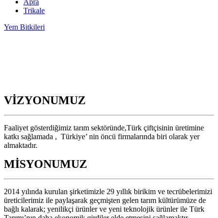
Apra
Trikale
Yem Bitkileri
VİZYONUMUZ
Faaliyet gösterdiğimiz tarım sektöründe,Türk çiftçisinin üretimine
katkı sağlamada , Türkiye’ nin öncü firmalarında biri olarak yer
almaktadır.
MİSYONUMUZ
2014 yılında kurulan şirketimizle 29 yıllık birikim ve tecrübelerimizi
üreticilerimiz ile paylaşarak geçmişten gelen tarım kültürümüze de
bağlı kalarak; yenilikçi ürünler ve yeni teknolojik ürünler ile Türk
Tarımı’nın daha ekonomik girdiler elde etmesini sağlamaktır.