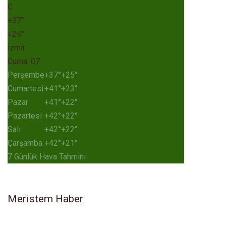
C
+
37°
+
25°
İzmir
Cuma, 07
Perşembe
+
37°
+
25°
Cumartesi
+
41°
+
23°
Pazar
+
41°
+
22°
Pazartesi
+
42°
+
22°
Salı
+
42°
+
22°
Çarşamba
+
42°
+
21°
7 Günlük Hava Tahmini
Meristem Haber