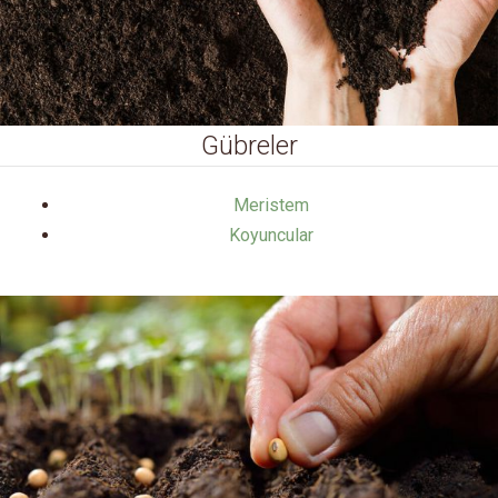
Gübreler
Meristem
Koyuncular