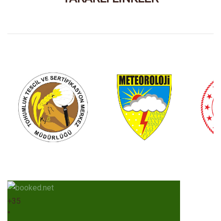
+
35
°