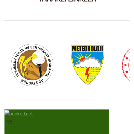
+
35
°