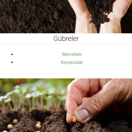
Gübreler
Meristem
Koyuncular