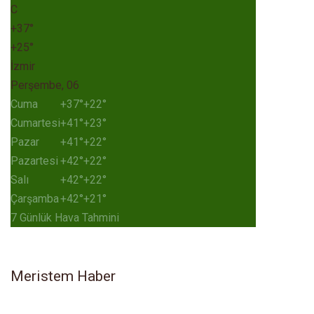
C
+
37°
+
25°
İzmir
Perşembe, 06
Cuma
+
37°
+
22°
Cumartesi
+
41°
+
23°
Pazar
+
41°
+
22°
Pazartesi
+
42°
+
22°
Salı
+
42°
+
22°
Çarşamba
+
42°
+
21°
7 Günlük Hava Tahmini
Meristem Haber