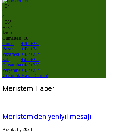
+
34
°
C
+
36°
+
23°
İzmir
Cumartesi, 08
Cuma
+
36°
+
23°
Pazar
+
42°
+
24°
Pazartesi
+
43°
+
22°
Salı
+
42°
+
22°
Çarşamba
+
44°
+
23°
Perşembe
+
43°
+
23°
7 Günlük Hava Tahmini
Meristem Haber
Meristem’den yeniyıl mesajı
Aralık 31, 2023