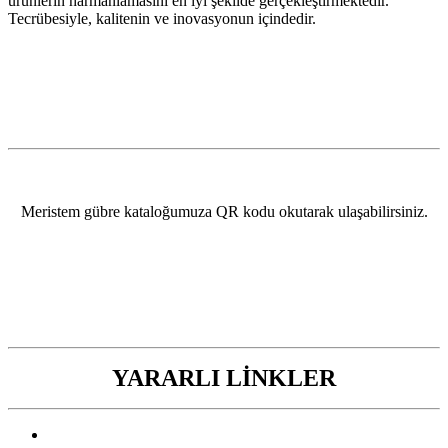
ürünlerin harmanlamasını en iyi şekilde gerçekleştirmektedir.
Tecrübesiyle, kalitenin ve inovasyonun içindedir.
Meristem gübre kataloğumuza QR kodu okutarak ulaşabilirsiniz.
YARARLI LİNKLER