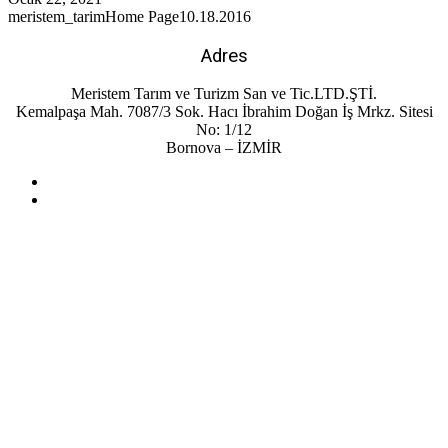
meristem_tarim
Home Page
10.18.2016
Adres
Meristem Tarım ve Turizm San ve Tic.LTD.ŞTİ.
Kemalpaşa Mah. 7087/3 Sok. Hacı İbrahim Doğan İş Mrkz. Sitesi
No: 1/12
Bornova – İZMİR