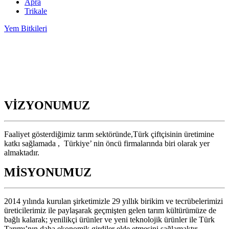
Apra
Trikale
Yem Bitkileri
VİZYONUMUZ
Faaliyet gösterdiğimiz tarım sektöründe,Türk çiftçisinin üretimine
katkı sağlamada , Türkiye’ nin öncü firmalarında biri olarak yer
almaktadır.
MİSYONUMUZ
2014 yılında kurulan şirketimizle 29 yıllık birikim ve tecrübelerimizi
üreticilerimiz ile paylaşarak geçmişten gelen tarım kültürümüze de
bağlı kalarak; yenilikçi ürünler ve yeni teknolojik ürünler ile Türk
Tarımı’nın daha ekonomik girdiler elde etmesini sağlamaktır.