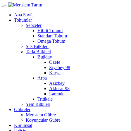
Ana Sayfa
Tohumlar
Sebzeler
Hibrit Tohum
Standart Tohum
Omega Tohum
Süs Bitkileri
Tarla Bitkileri
Buğday
Özefe
Ziyabey 98
Karya
Arpa
Azizbey
Akhisar 98
Larende
Tritikale
Yem Bitkileri
Gübreler
Meristem Gübre
Koyuncular Gübre
Kurumsal
İletişim