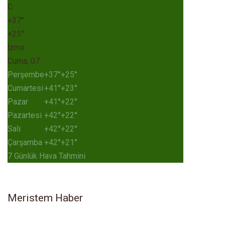
C
+
37°
+
25°
İzmir
Cuma, 07
Perşembe
+
37°
+
25°
Cumartesi
+
41°
+
23°
Pazar
+
41°
+
22°
Pazartesi
+
42°
+
22°
Salı
+
42°
+
22°
Çarşamba
+
42°
+
21°
7 Günlük Hava Tahmini
Meristem Haber