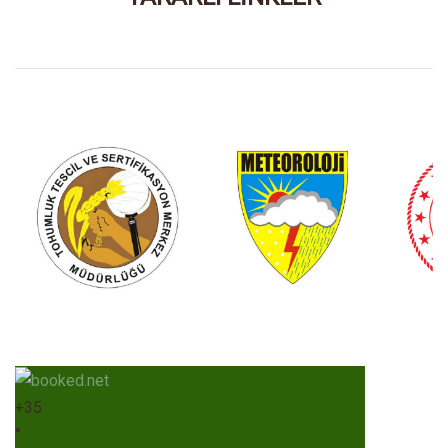
+
35
°