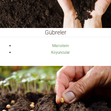
Gübreler
Meristem
Koyuncular