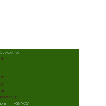
34
37°
25°
mir
umartesi, 08
azar
+
38°
+
25°