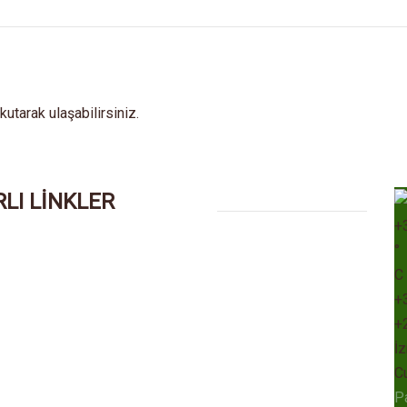
tarak ulaşabilirsiniz.
LI LİNKLER
+
°
C
+
+
İz
C
P