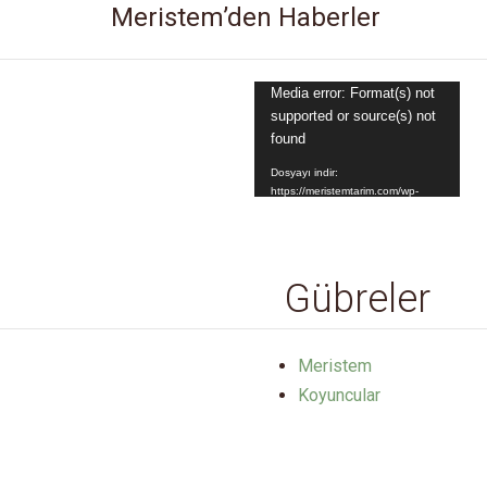
Meristem’den Haberler
Video
Media error: Format(s) not
supported or source(s) not
oynatıcı
found
Dosyayı indir:
https://meristemtarim.com/wp-
content/uploads/2025/05/IMG_4458-
1-1.mp4?_=1
Gübreler
Meristem
Koyuncular