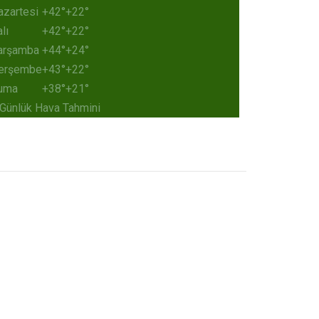
azartesi
+
42°
+
22°
lı
+
42°
+
22°
arşamba
+
44°
+
24°
erşembe
+
43°
+
22°
uma
+
38°
+
21°
 Günlük Hava Tahmini