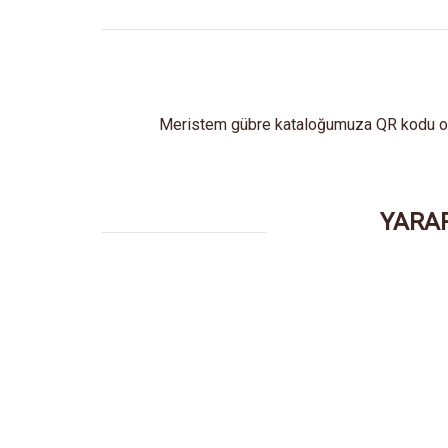
Meristem gübre kataloğumuza QR kodu oku
YARAR