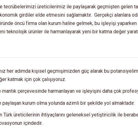
 ve tecrübelerimizi üreticilerimiz ile paylaşarak geçmişten gelen ta
a ekonomik girdiler elde etmesini sağlamaktır. Gerçekçi alanlara o
ktöründe öncü firma olan kurum haline gelmek, bu işleyişi yapark
eni teknolojik ürünler ile harmanlayarak yeni bir katma değer yarat
ğımız her adımda kişisel geçmişimizden güç alarak bu potansiyeli
er katmak için çok çalışıyoruz.
e mantık çerçevesinde harmanlayan ve işleyişini daha çok profesy
ile paylaşan kurum olma yolunda azimli bir şekilde yol almaktadır.
Türk üreticilerinin ihtiyaçlarını geleneksel yetiştiricilik ile bera
novasyonun içindedir.