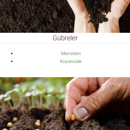
Gübreler
Meristem
Koyuncular