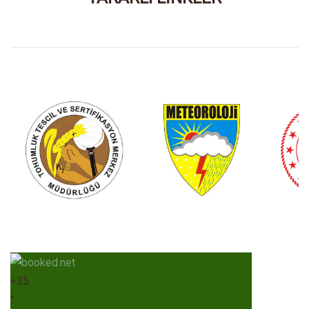
+
35
°