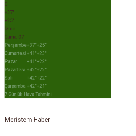
C
+
37°
+
25°
İzmir
Cuma, 07
Perşembe
+
37°
+
25°
Cumartesi
+
41°
+
23°
Pazar
+
41°
+
22°
Pazartesi
+
42°
+
22°
Salı
+
42°
+
22°
Çarşamba
+
42°
+
21°
7 Günlük Hava Tahmini
Meristem Haber