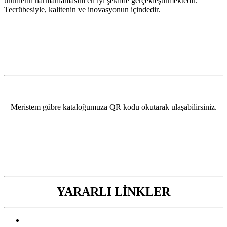
ürünlerin harmanlamasını en iyi şekilde gerçekleştirmektedir.
Tecrübesiyle, kalitenin ve inovasyonun içindedir.
Meristem gübre kataloğumuza QR kodu okutarak ulaşabilirsiniz.
YARARLI LİNKLER