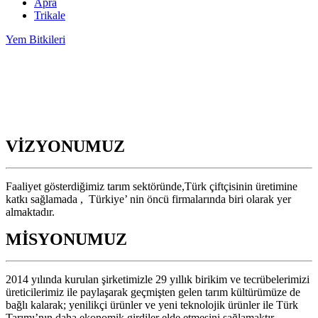
Apra
Trikale
Yem Bitkileri
VİZYONUMUZ
Faaliyet gösterdiğimiz tarım sektöründe,Türk çiftçisinin üretimine
katkı sağlamada , Türkiye’ nin öncü firmalarında biri olarak yer
almaktadır.
MİSYONUMUZ
2014 yılında kurulan şirketimizle 29 yıllık birikim ve tecrübelerimizi
üreticilerimiz ile paylaşarak geçmişten gelen tarım kültürümüze de
bağlı kalarak; yenilikçi ürünler ve yeni teknolojik ürünler ile Türk
Tarımı’nın daha ekonomik girdiler elde etmesini sağlamaktır.