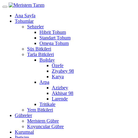
Ana Sayfa
Tohumlar
Sebzeler
Hibrit Tohum
Standart Tohum
Omega Tohum
Süs Bitkileri
Tarla Bitkileri
Buğday
Özefe
Ziyabey 98
Karya
Arpa
Azizbey
Akhisar 98
Larende
Tritikale
Yem Bitkileri
Gübreler
Meristem Gübre
Koyuncular Gübre
Kurumsal
İletişim