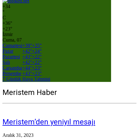
+
34
°
C
+
36°
+
23°
İzmir
Cuma, 07
Cumartesi
+
39°
+
25°
Pazar
+
42°
+
24°
Pazartesi
+
43°
+
22°
Salı
+
42°
+
22°
Çarşamba
+
44°
+
23°
Perşembe
+
43°
+
23°
7 Günlük Hava Tahmini
Meristem Haber
Meristem’den yeniyıl mesajı
Aralık 31, 2023