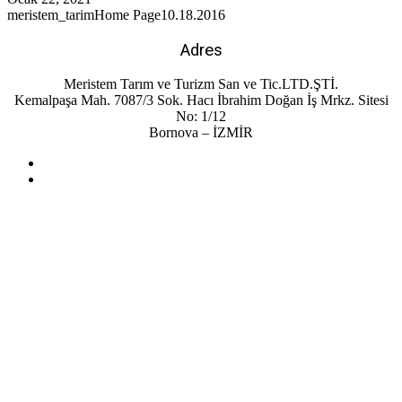
meristem_tarim
Home Page
10.18.2016
Adres
Meristem Tarım ve Turizm San ve Tic.LTD.ŞTİ.
Kemalpaşa Mah. 7087/3 Sok. Hacı İbrahim Doğan İş Mrkz. Sitesi
No: 1/12
Bornova – İZMİR