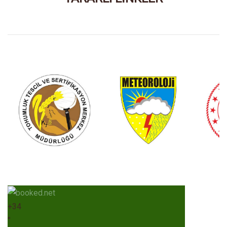
+
34
°