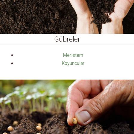
Gübreler
Meristem
Koyuncular