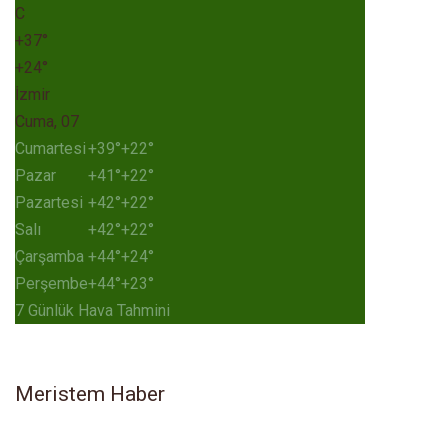
C
+
37°
+
24°
İzmir
Cuma, 07
Cumartesi
+
39°
+
22°
Pazar
+
41°
+
22°
Pazartesi
+
42°
+
22°
Salı
+
42°
+
22°
Çarşamba
+
44°
+
24°
Perşembe
+
44°
+
23°
7 Günlük Hava Tahmini
Meristem Haber