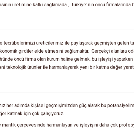
sinin üretimine katkı sağlamada , Türkiye’ nin öncü firmalarında bi
 ve tecrübelerimizi üreticilerimiz ile paylaşarak geçmişten gelen ta
a ekonomik girdiler elde etmesini sağlamaktır. Gerçekçi alanlara o
ktöründe öncü firma olan kurum haline gelmek, bu işleyişi yapark
eni teknolojik ürünler ile harmanlayarak yeni bir katma değer yarat
ğımız her adımda kişisel geçmişimizden güç alarak bu potansiyeli
er katmak için çok çalışıyoruz.
e mantık çerçevesinde harmanlayan ve işleyişini daha çok profesy