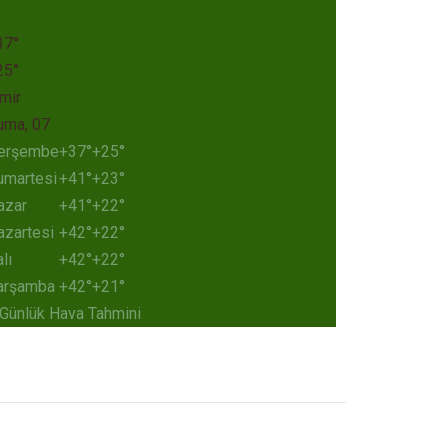
37°
25°
mir
uma, 07
erşembe
+
37°
+
25°
umartesi
+
41°
+
23°
azar
+
41°
+
22°
azartesi
+
42°
+
22°
lı
+
42°
+
22°
arşamba
+
42°
+
21°
 Günlük Hava Tahmini