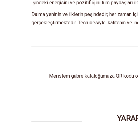
İşindeki enerjisini ve pozitifliğini tüm paydaşları 
Daima yeninin ve ilklerin peşindedir; her zaman için 
gerçekleştirmektedir. Tecrübesiyle, kalitenin ve i
Meristem gübre kataloğumuza QR kodu oku
YARAR