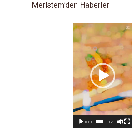
Meristem’den Haberler
Video
oynatıcı
00:00
06:57