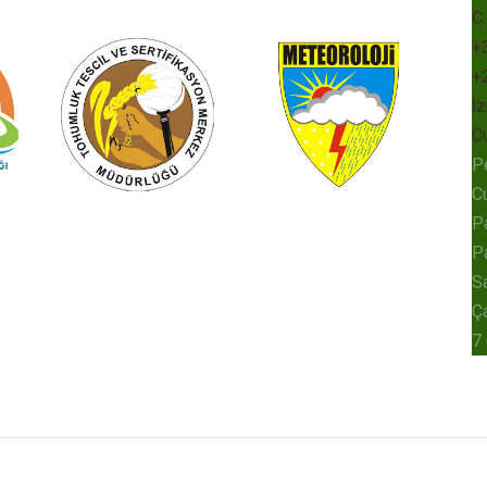
C
+
+
İz
C
P
C
P
P
Sa
Ç
7