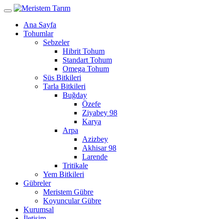
Ana Sayfa
Tohumlar
Sebzeler
Hibrit Tohum
Standart Tohum
Omega Tohum
Süs Bitkileri
Tarla Bitkileri
Buğday
Özefe
Ziyabey 98
Karya
Arpa
Azizbey
Akhisar 98
Larende
Tritikale
Yem Bitkileri
Gübreler
Meristem Gübre
Koyuncular Gübre
Kurumsal
İletişim