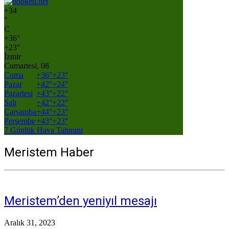
+
34
°
C
+
36°
+
23°
İzmir
Cumartesi, 08
Cuma
+
36°
+
23°
Pazar
+
42°
+
24°
Pazartesi
+
43°
+
22°
Salı
+
42°
+
22°
Çarşamba
+
44°
+
23°
Perşembe
+
43°
+
23°
7 Günlük Hava Tahmini
Meristem Haber
Meristem’den yeniyıl mesajı
Aralık 31, 2023