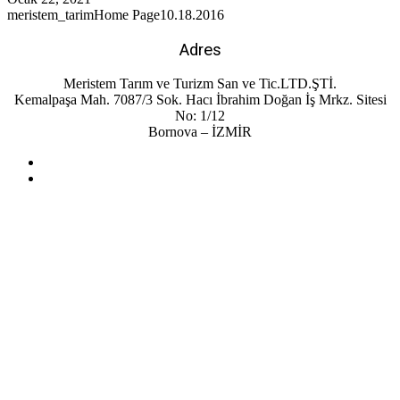
meristem_tarim
Home Page
10.18.2016
Adres
Meristem Tarım ve Turizm San ve Tic.LTD.ŞTİ.
Kemalpaşa Mah. 7087/3 Sok. Hacı İbrahim Doğan İş Mrkz. Sitesi
No: 1/12
Bornova – İZMİR