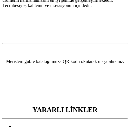
ürünlerin harmanlamasını en iyi şekilde gerçekleştirmektedir.
Tecrübesiyle, kalitenin ve inovasyonun içindedir.
Meristem gübre kataloğumuza QR kodu okutarak ulaşabilirsiniz.
YARARLI LİNKLER