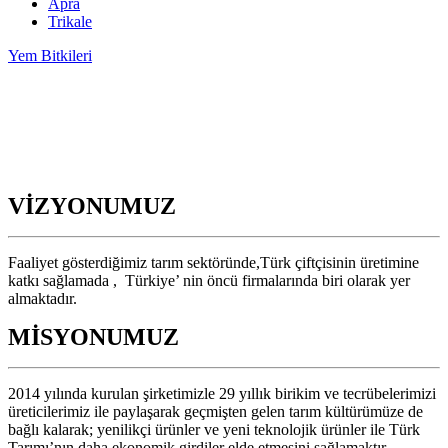
Apra
Trikale
Yem Bitkileri
VİZYONUMUZ
Faaliyet gösterdiğimiz tarım sektöründe,Türk çiftçisinin üretimine
katkı sağlamada , Türkiye’ nin öncü firmalarında biri olarak yer
almaktadır.
MİSYONUMUZ
2014 yılında kurulan şirketimizle 29 yıllık birikim ve tecrübelerimizi
üreticilerimiz ile paylaşarak geçmişten gelen tarım kültürümüze de
bağlı kalarak; yenilikçi ürünler ve yeni teknolojik ürünler ile Türk
Tarımı’nın daha ekonomik girdiler elde etmesini sağlamaktır.