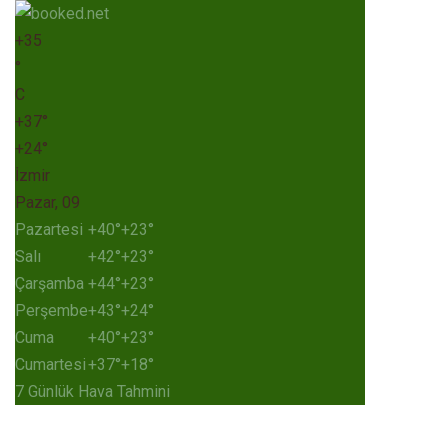
+
35
°
C
+
37°
+
24°
İzmir
Pazar, 09
Pazartesi
+
40°
+
23°
Salı
+
42°
+
23°
Çarşamba
+
44°
+
23°
Perşembe
+
43°
+
24°
Cuma
+
40°
+
23°
Cumartesi
+
37°
+
18°
7 Günlük Hava Tahmini