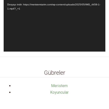
oynatıcı
Dosyayı indir: https://meristemtarim.com/wp-content/uploads/2025/05/IMG_4458-1-
1.mp4?_=1
Gübreler
Meristem
Koyuncular