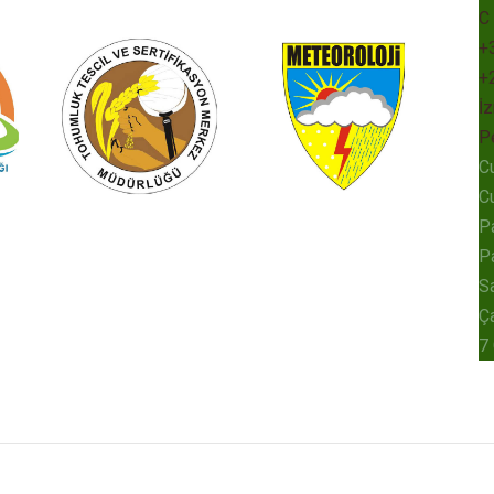
C
+
+
İz
P
C
C
P
P
Sa
Ç
7