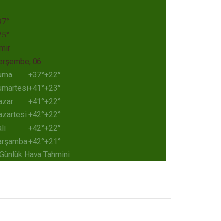
37°
25°
mir
erşembe, 06
uma
+
37°
+
22°
umartesi
+
41°
+
23°
azar
+
41°
+
22°
azartesi
+
42°
+
22°
lı
+
42°
+
22°
arşamba
+
42°
+
21°
 Günlük Hava Tahmini