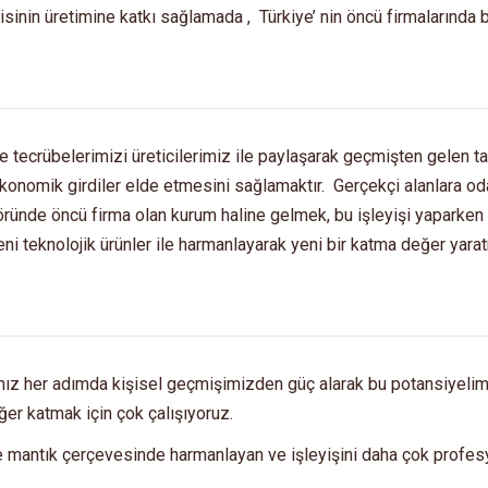
sinin üretimine katkı sağlamada , Türkiye’ nin öncü firmalarında bi
 ve tecrübelerimizi üreticilerimiz ile paylaşarak geçmişten gelen ta
a ekonomik girdiler elde etmesini sağlamaktır. Gerçekçi alanlara o
ktöründe öncü firma olan kurum haline gelmek, bu işleyişi yapark
eni teknolojik ürünler ile harmanlayarak yeni bir katma değer yarat
ğımız her adımda kişisel geçmişimizden güç alarak bu potansiyeli
er katmak için çok çalışıyoruz.
e mantık çerçevesinde harmanlayan ve işleyişini daha çok profesy