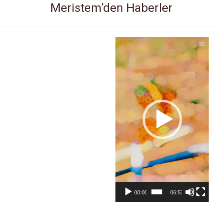
Meristem’den Haberler
Video
oynatıcı
00:00
06:57