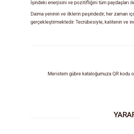
İşindeki enerjisini ve pozitifliğini tüm paydaşları 
Daima yeninin ve ilklerin peşindedir; her zaman için 
gerçekleştirmektedir. Tecrübesiyle, kalitenin ve i
Meristem gübre kataloğumuza QR kodu oku
YARAR