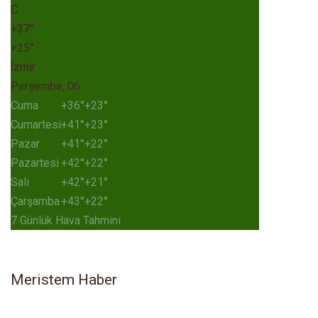
C
+
37°
+
25°
İzmir
Perşembe, 06
Cuma
+
36°
+
23°
Cumartesi
+
41°
+
23°
Pazar
+
41°
+
22°
Pazartesi
+
42°
+
22°
Salı
+
42°
+
21°
Çarşamba
+
43°
+
22°
7 Günlük Hava Tahmini
Meristem Haber