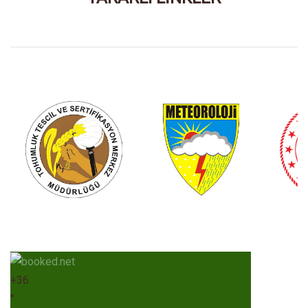
+
36
°