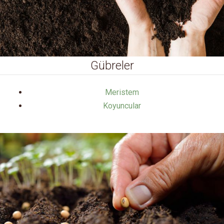
Gübreler
Meristem
Koyuncular