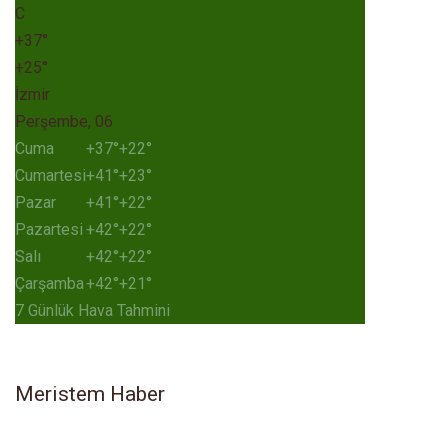
C
+
37°
+
25°
İzmir
Perşembe, 06
Cuma
+
37°
+
22°
Cumartesi
+
41°
+
23°
Pazar
+
41°
+
22°
Pazartesi
+
42°
+
22°
Salı
+
42°
+
22°
Çarşamba
+
42°
+
21°
7 Günlük Hava Tahmini
Meristem Haber