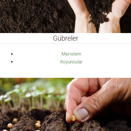
Gübreler
Meristem
Koyuncular