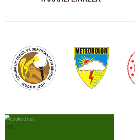
+
35
°