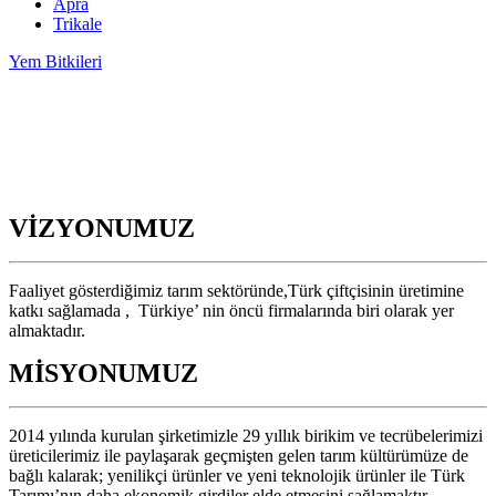
Apra
Trikale
Yem Bitkileri
VİZYONUMUZ
Faaliyet gösterdiğimiz tarım sektöründe,Türk çiftçisinin üretimine
katkı sağlamada , Türkiye’ nin öncü firmalarında biri olarak yer
almaktadır.
MİSYONUMUZ
2014 yılında kurulan şirketimizle 29 yıllık birikim ve tecrübelerimizi
üreticilerimiz ile paylaşarak geçmişten gelen tarım kültürümüze de
bağlı kalarak; yenilikçi ürünler ve yeni teknolojik ürünler ile Türk
Tarımı’nın daha ekonomik girdiler elde etmesini sağlamaktır.