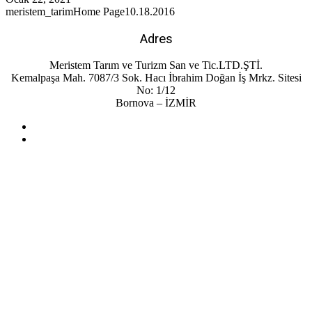
meristem_tarim
Home Page
10.18.2016
Adres
Meristem Tarım ve Turizm San ve Tic.LTD.ŞTİ.
Kemalpaşa Mah. 7087/3 Sok. Hacı İbrahim Doğan İş Mrkz. Sitesi
No: 1/12
Bornova – İZMİR