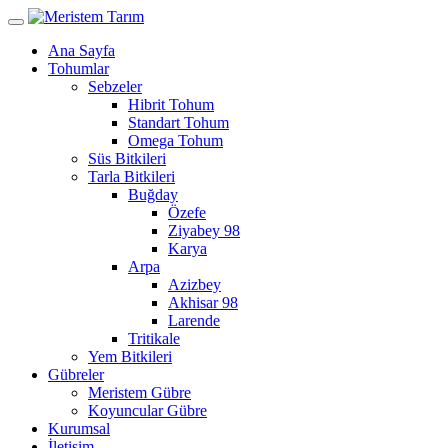
Ana Sayfa
Tohumlar
Sebzeler
Hibrit Tohum
Standart Tohum
Omega Tohum
Süs Bitkileri
Tarla Bitkileri
Buğday
Özefe
Ziyabey 98
Karya
Arpa
Azizbey
Akhisar 98
Larende
Tritikale
Yem Bitkileri
Gübreler
Meristem Gübre
Koyuncular Gübre
Kurumsal
İletişim