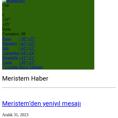
+
34
°
C
+
37°
+
25°
İzmir
Cumartesi, 08
Pazar
+
38°
+
25°
Pazartesi
+
42°
+
22°
Salı
+
42°
+
22°
Çarşamba
+
44°
+
24°
Perşembe
+
43°
+
22°
Cuma
+
38°
+
21°
7 Günlük Hava Tahmini
Meristem Haber
Meristem’den yeniyıl mesajı
Aralık 31, 2023