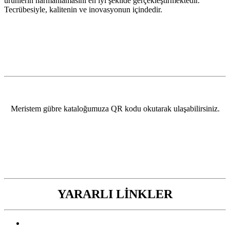
ürünlerin harmanlamasını en iyi şekilde gerçekleştirmektedir.
Tecrübesiyle, kalitenin ve inovasyonun içindedir.
Meristem gübre kataloğumuza QR kodu okutarak ulaşabilirsiniz.
YARARLI LİNKLER