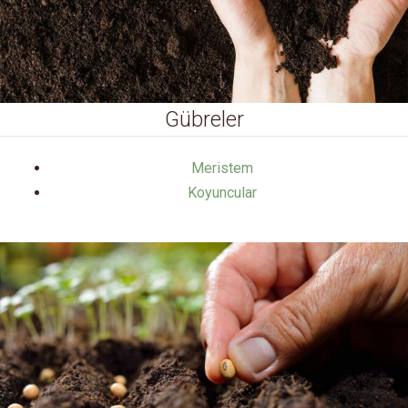
Gübreler
Meristem
Koyuncular