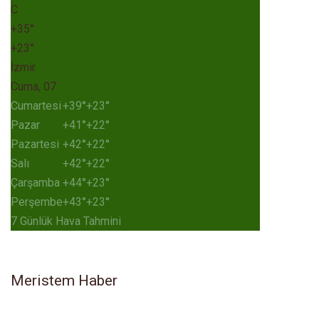
C
+
35°
+
23°
İzmir
Cuma, 07
Cumartesi
+
39°
+
23°
Pazar
+
41°
+
22°
Pazartesi
+
42°
+
22°
Salı
+
42°
+
22°
Çarşamba
+
44°
+
23°
Perşembe
+
43°
+
23°
7 Günlük Hava Tahmini
Meristem Haber