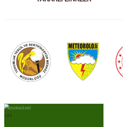
+
34
°