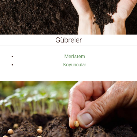
Gübreler
Meristem
Koyuncular