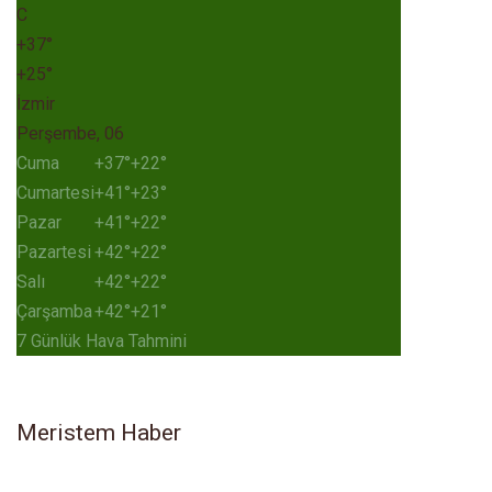
C
+
37°
+
25°
İzmir
Perşembe, 06
Cuma
+
37°
+
22°
Cumartesi
+
41°
+
23°
Pazar
+
41°
+
22°
Pazartesi
+
42°
+
22°
Salı
+
42°
+
22°
Çarşamba
+
42°
+
21°
7 Günlük Hava Tahmini
Meristem Haber