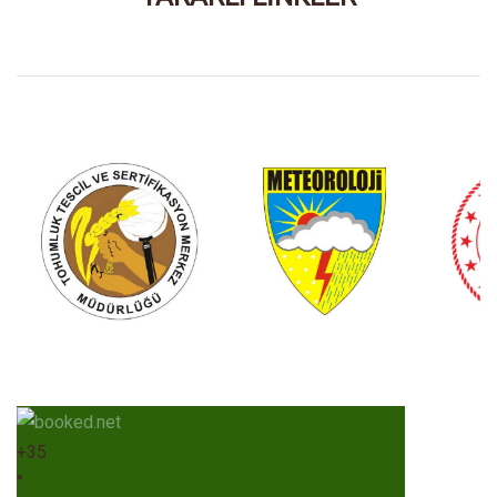
+
35
°