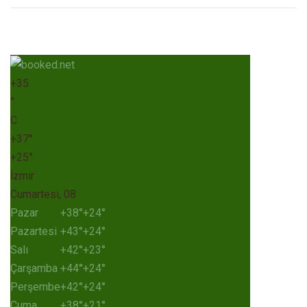
+
35
°
C
+
37°
+
25°
İzmir
Cumartesi, 08
Pazar
+
38°
+
24°
Pazartesi
+
43°
+
24°
Salı
+
42°
+
23°
Çarşamba
+
44°
+
24°
Perşembe
+
42°
+
24°
Cuma
+
38°
+
21°