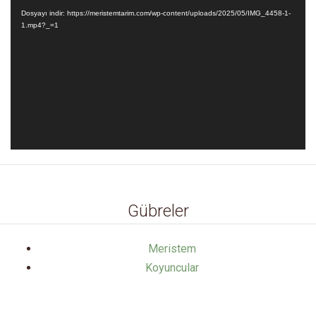
oynatıcı
Dosyayı indir: https://meristemtarim.com/wp-content/uploads/2025/05/IMG_4458-1-
1.mp4?_=1
Gübreler
Meristem
Koyuncular