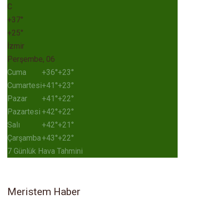
C
+
37°
+
25°
İzmir
Perşembe, 06
Cuma
+
36°
+
23°
Cumartesi
+
41°
+
23°
Pazar
+
41°
+
22°
Pazartesi
+
42°
+
22°
Salı
+
42°
+
21°
Çarşamba
+
43°
+
22°
7 Günlük Hava Tahmini
Meristem Haber