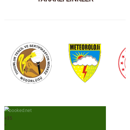
+
35
°