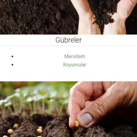
Gübreler
Meristem
Koyuncular