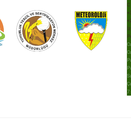
C
+
+
İz
P
C
C
P
P
Sa
Ç
7