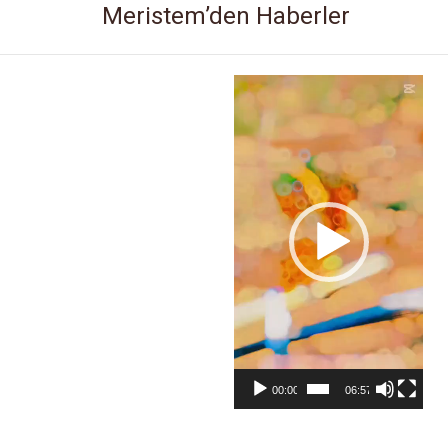
Meristem’den Haberler
Video
oynatıcı
00:00
06:57