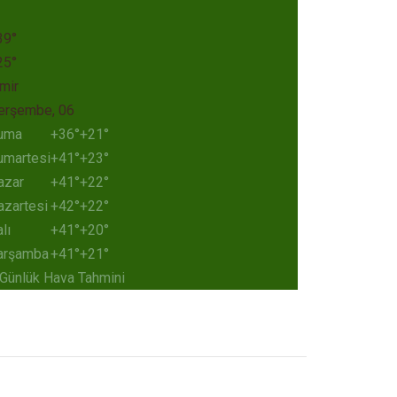
39°
25°
mir
erşembe, 06
uma
+
36°
+
21°
umartesi
+
41°
+
23°
azar
+
41°
+
22°
azartesi
+
42°
+
22°
lı
+
41°
+
20°
arşamba
+
41°
+
21°
 Günlük Hava Tahmini