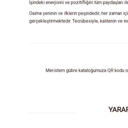
İşindeki enerjisini ve pozitifliğini tüm paydaşları 
Daima yeninin ve ilklerin peşindedir; her zaman için 
gerçekleştirmektedir. Tecrübesiyle, kalitenin ve i
Meristem gübre kataloğumuza QR kodu oku
YARAR