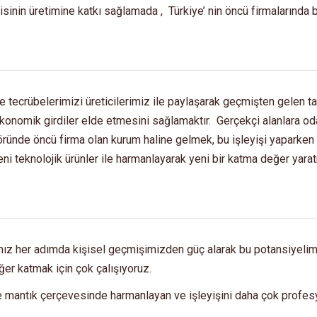
sinin üretimine katkı sağlamada , Türkiye’ nin öncü firmalarında bi
 ve tecrübelerimizi üreticilerimiz ile paylaşarak geçmişten gelen ta
a ekonomik girdiler elde etmesini sağlamaktır. Gerçekçi alanlara o
ktöründe öncü firma olan kurum haline gelmek, bu işleyişi yapark
eni teknolojik ürünler ile harmanlayarak yeni bir katma değer yarat
ğımız her adımda kişisel geçmişimizden güç alarak bu potansiyeli
er katmak için çok çalışıyoruz.
e mantık çerçevesinde harmanlayan ve işleyişini daha çok profesy