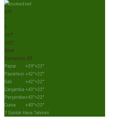
+
33
°
C
+
37°
+
25°
İzmir
Cumartesi, 08
Pazar
+
39°
+
23°
Pazartesi
+
42°
+
22°
Salı
+
42°
+
22°
Çarşamba
+
43°
+
23°
Perşembe
+
43°
+
22°
Cuma
+
40°
+
23°
7 Günlük Hava Tahmini