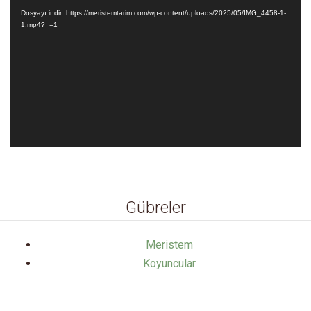
oynatıcı
Dosyayı indir: https://meristemtarim.com/wp-content/uploads/2025/05/IMG_4458-1-
1.mp4?_=1
Gübreler
Meristem
Koyuncular