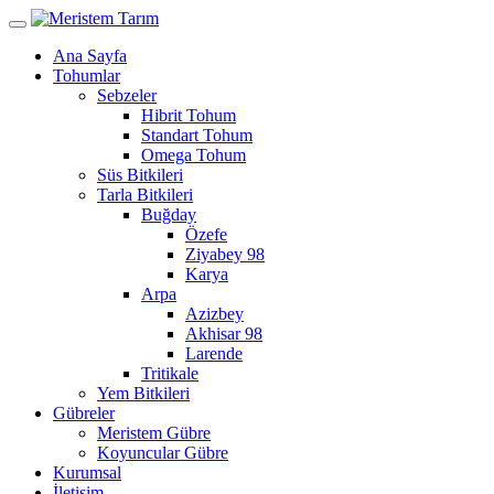
Ana Sayfa
Tohumlar
Sebzeler
Hibrit Tohum
Standart Tohum
Omega Tohum
Süs Bitkileri
Tarla Bitkileri
Buğday
Özefe
Ziyabey 98
Karya
Arpa
Azizbey
Akhisar 98
Larende
Tritikale
Yem Bitkileri
Gübreler
Meristem Gübre
Koyuncular Gübre
Kurumsal
İletişim