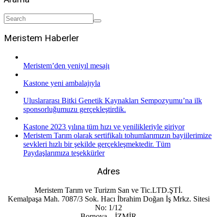
Meristem Haberler
Meristem’den yeniyıl mesajı
Kastone yeni ambalajıyla
Uluslararası Bitki Genetik Kaynakları Sempozyumu’na ilk
sponsorluğumuzu gerçekleştirdik.
Kastone 2023 yılına tüm hızı ve yenilikleriyle giriyor
Meristem Tarım olarak sertifikalı tohumlarımızın bayiilerimize
sevkleri hızlı bir şekilde gerçekleşmektedir. Tüm
Paydaşlarımıza teşekkürler
Adres
Meristem Tarım ve Turizm San ve Tic.LTD.ŞTİ.
Kemalpaşa Mah. 7087/3 Sok. Hacı İbrahim Doğan İş Mrkz. Sitesi
No: 1/12
Bornova – İZMİR